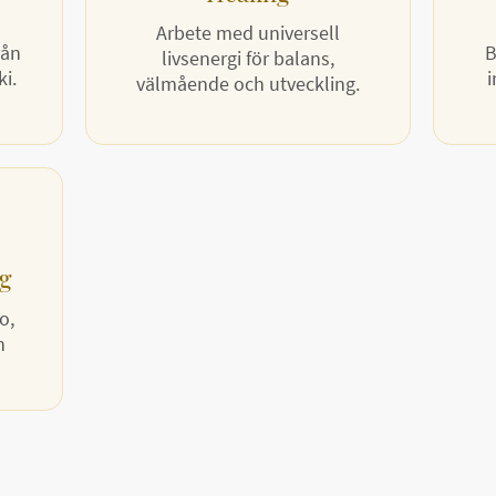
Arbete med universell
vån
B
livsenergi för balans,
ki.
i
välmående och utveckling.
ng
o,
h