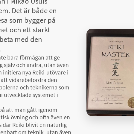
n i Mikao Usuis
tem. Det är både en
resa som bygger på
et och ett starkt
rbeta med den
.
te bara förmågan att ge
sig själv och andra, utan även
 initiera nya Reiki-utövare i
r att vidarebefordra den
mbolerna och teknikerna som
ui utvecklade systemet i
 på att man gått igenom
tisk övning och ofta även en
där Reiki blivit en naturlig
te enbart om teknik, utan även