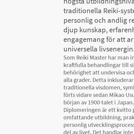
högsta utbildningsnivå
traditionella Reiki-sys
personlig och andlig 
djup kunskap, erfarenh
engagemang för att a
universella livsenergin
Som Reiki Master har man in
kraftfulla behandlingar till 
behörighet att undervisa och
alla grader. Detta inkludera
traditionella visdomen, sy
förts vidare sedan Mikao Us
början av 1900-talet i Japan.
Diplomeringen är ett kvitto
omfattande utbildning, prak
personlig utvecklingsprocess 
del av livet. Det handlar in