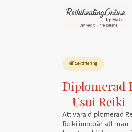
🕊️ Certifiering
Diplomerad R
– Usui Reiki
Att vara diplomerad Re
Reiki innebär att man h