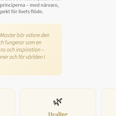
i-principerna – med närvaro,
kt för livets flöde.
Master bär vidare den
och fungerar som en
ns och inspiration –
ner och för världen i
🌿
Healing