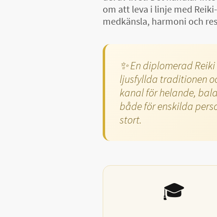
om att leva i linje med Reik
medkänsla, harmoni och respe
✨ En diplomerad Reiki 
ljusfyllda traditionen 
kanal för helande, bala
både för enskilda perso
stort.
🎓