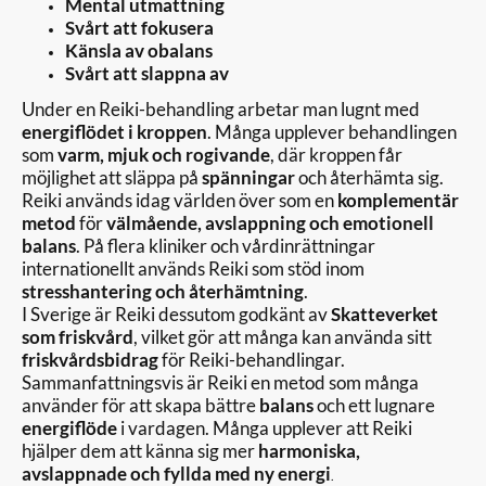
Mental utmattning
Svårt att fokusera
Känsla av obalans
Svårt att slappna av
Under en Reiki-behandling arbetar man lugnt med
energiflödet i kroppen
. Många upplever behandlingen
som
varm, mjuk och rogivande
, där kroppen får
möjlighet att släppa på
spänningar
och återhämta sig.
Reiki används idag världen över som en
komplementär
metod
för
välmående, avslappning och emotionell
balans
. På flera kliniker och vårdinrättningar
internationellt används Reiki som stöd inom
stresshantering och återhämtning
.
I Sverige är Reiki dessutom godkänt av
Skatteverket
som friskvård
, vilket gör att många kan använda sitt
friskvårdsbidrag
för Reiki-behandlingar.
Sammanfattningsvis är Reiki en metod som många
använder för att skapa bättre
balans
och ett lugnare
energiflöde
i vardagen. Många upplever att Reiki
hjälper dem att känna sig mer
harmoniska,
avslappnade och fyllda med ny energi
.