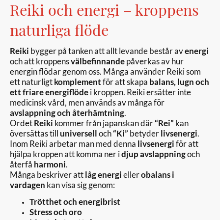
Reiki och energi – kroppens
naturliga flöde
Reiki
bygger på tanken att allt levande består av
energi
och att kroppens
välbefinnande
påverkas av hur
energin flödar genom oss. Många använder Reiki som
ett naturligt
komplement
för att skapa
balans, lugn och
ett friare energiflöde
i kroppen. Reiki ersätter inte
medicinsk vård, men används av många för
avslappning och återhämtning
.
Ordet
Reiki
kommer från japanskan där
“Rei”
kan
översättas till
universell
och
“Ki”
betyder
livsenergi
.
Inom Reiki arbetar man med denna
livsenergi
för att
hjälpa kroppen att komma ner i
djup avslappning
och
återfå
harmoni
.
Många beskriver att
låg energi
eller
obalans i
vardagen
kan visa sig genom:
Trötthet och energibrist
Stress och oro